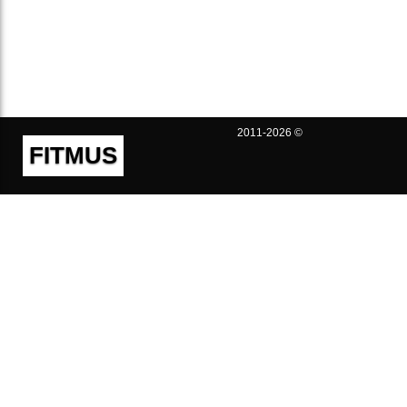
2011-2026 ©
FITMUS
Полезно
Контакты
Пользовательское соглашение
Политика конфиденциальности
Техническая поддержка
Публичная оферта
Предложения и жалобы
support@fitmus.com
Проект
Инструкции
Для разработчиков