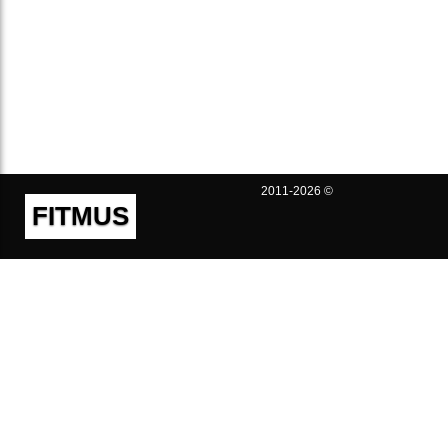
2011-2026 ©
FITMUS
Полезно
Контакты
Пользовательское соглашение
Политика конфиденциальности
Техническая поддержка
Публичная оферта
Предложения и жалобы
support@fitmus.com
Проект