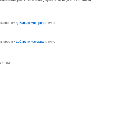
стабилизаторов и позволяет держать мышцы в постоянном
добавьте материал
чь проекту
лично
добавьте материал
чь проекту
лично
елены