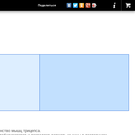
Поделиться
инство мышц трицепса.