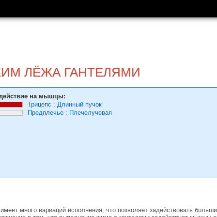
ЖИМ ЛЁЖА ГАНТЕЛЯМИ
действие на мышцы:
Трицепс
:
Длинный пучок
Предплечье
:
Плечелучевая
 имеет много вариаций исполнения, что позволяет задействовать больш