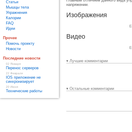
Главным отличием данного вида упр
Статьи
напряжении.
Мышцы тела
Упражнения
Изображения
Калории
FAQ
Е
Идеи
Видео
Прочее
Помочь проекту
Е
Новости
Последние новости
▾ Лучшие комментарии
02 Января
Перенос серверов
22 Февраля
IOS приложение не
синхронизирует
20 Июня
▾ Остальные комментарии
Технические работы