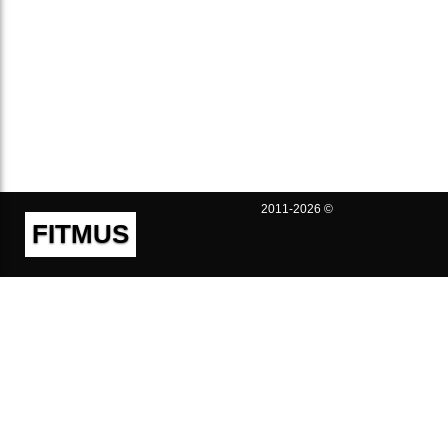
2011-2026 ©
FITMUS
Полезно
Контакты
Пользовательское соглашение
Политика конфиденциальности
Техническая поддержка
Публичная оферта
Предложения и жалобы
support@fitmus.com
Проект