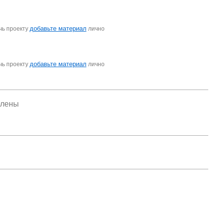
добавьте материал
чь проекту
лично
добавьте материал
чь проекту
лично
елены