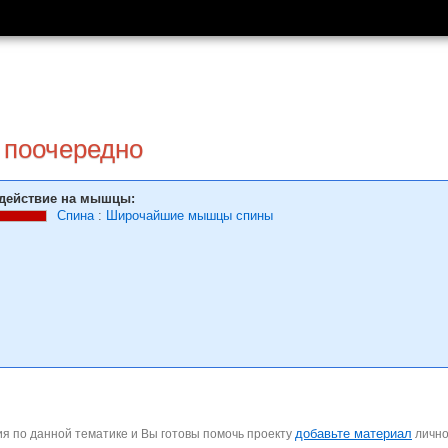
 поочередно
действие на мышцы:
Спина
:
Широчайшие мышцы спины
добавьте материал
я по данной тематике и Вы готовы помочь проекту
личн