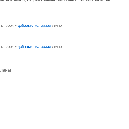
 разгибателями, мы рекомендуем выполнять сгибания запястий
добавьте материал
чь проекту
лично
добавьте материал
чь проекту
лично
елены