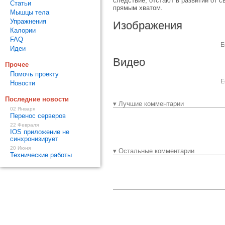
следствие, отстают в развитии от 
Статьи
прямым хватом.
Мышцы тела
Упражнения
Изображения
Калории
FAQ
Е
Идеи
Видео
Прочее
Помочь проекту
Е
Новости
Последние новости
▾ Лучшие комментарии
02 Января
Перенос серверов
22 Февраля
IOS приложение не
синхронизирует
20 Июня
▾ Остальные комментарии
Технические работы