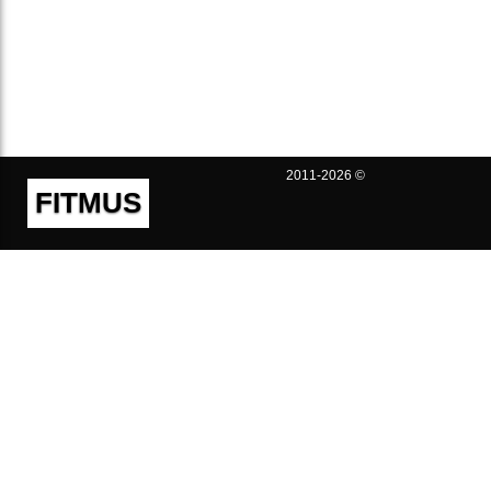
2011-2026 ©
FITMUS
Полезно
Контакты
Пользовательское соглашение
Политика конфиденциальности
Техническая поддержка
Публичная оферта
Предложения и жалобы
support@fitmus.com
Проект
Инструкции