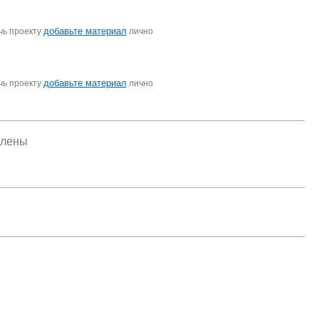
добавьте материал
чь проекту
лично
добавьте материал
чь проекту
лично
елены