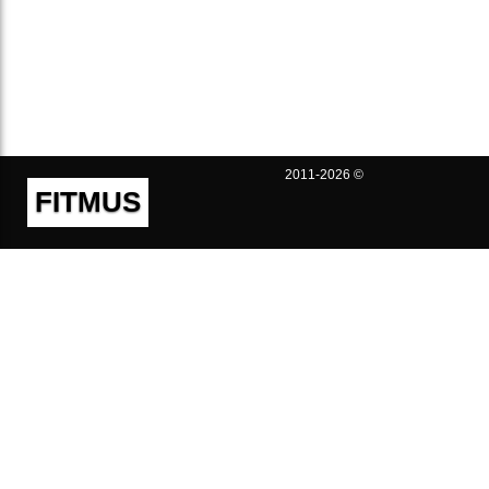
2011-2026 ©
FITMUS
Полезно
Контакты
Пользовательское соглашение
Политика конфиденциальности
Техническая поддержка
Публичная оферта
Предложения и жалобы
support@fitmus.com
Проект
Инструкции