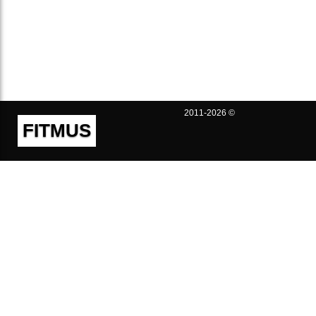
2011-2026 ©
FITMUS
Полезно
Контакты
Пользовательское соглашение
Политика конфиденциальности
Техническая поддержка
Публичная оферта
Предложения и жалобы
support@fitmus.com
Проект
Инструкции