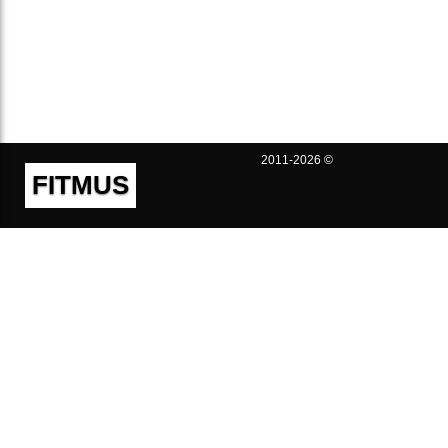
2011-2026 ©
FITMUS
Полезно
Контакты
Пользовательское соглашение
Политика конфиденциальности
Техническая поддержка
Публичная оферта
Предложения и жалобы
support@fitmus.com
Проект
Инструкции