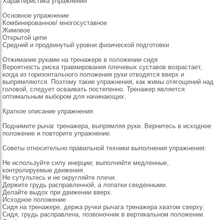
Характеристика упражнения
Основное упражнение
Комбинированное/ многосуставное
Жимовое
Открытой цепи
Средний и продвинутый уровни физической подготовки
Отжимание руками на тренажере в положении сидя
Вероятность риска травмирования плечевых суставов возрастает,
когда из горизонтального положения руки отводятся вверх и
выпрямляются. Поэтому такие упражнения, как жимы отягощений над
головой, следует осваивать постепенно. Тренажер является
оптимальным выбором для начинающих.
Краткое описание упражнения
Поднимите рычаг тренажера, выпрямляя руки. Вернитесь в исходное
положение и повторите упражнение.
Советы относительно правильной техники выполнения упражнения:
Не используйте силу инерции; выполняйте медленные,
контролируемые движения.
Не сутультесь и не округляйте плечи.
Держите грудь расправленной, а лопатки сведенными.
Делайте выдох при движении вверх.
Исходное положение
Сидя на тренажере, держа ручки рычага тренажера хватом сверху.
Сидя, грудь расправлена, позвоночник в вертикальном положении.