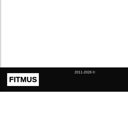
2011-2026 ©
FITMUS
Полезно
Контакты
Пользовательское соглашение
Политика конфиденциальности
Техническая поддержка
Публичная оферта
Предложения и жалобы
support@fitmus.com