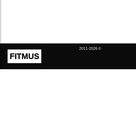
2011-2026 ©
FITMUS
Полезно
Контакты
Пользовательское соглашение
Политика конфиденциальности
Техническая поддержка
Публичная оферта
Предложения и жалобы
support@fitmus.com
Проект
Инструкции