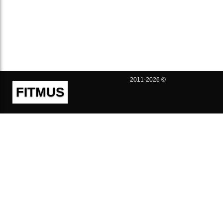
2011-2026 ©
FITMUS
Полезно
Контакты
Пользовательское соглашение
Политика конфиденциальности
Техническая поддержка
Публичная оферта
Предложения и жалобы
support@fitmus.com
Проект
Инструкции