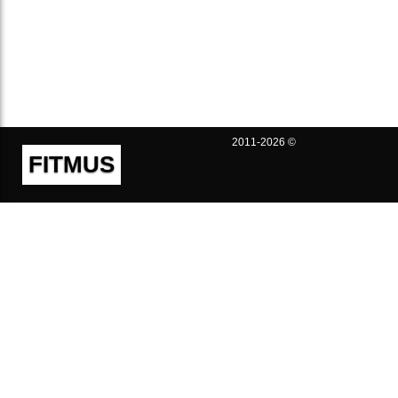
2011-2026 ©
FITMUS
Полезно
Контакты
Пользовательское соглашение
Политика конфиденциальности
Техническая поддержка
Публичная оферта
Предложения и жалобы
support@fitmus.com
Проект
Инструкции