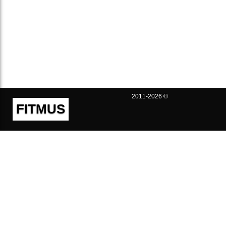
2011-2026 ©
FITMUS
Полезно
Контакты
Пользовательское соглашение
Политика конфиденциальности
Техническая поддержка
Публичная оферта
Предложения и жалобы
support@fitmus.com
Проект