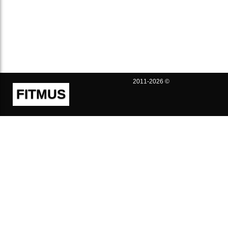
2011-2026 ©
FITMUS
Полезно
Контакты
Пользовательское соглашение
Политика конфиденциальности
Техническая поддержка
Публичная оферта
Предложения и жалобы
support@fitmus.com
Проект
Инструкции