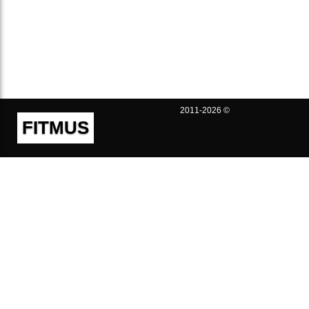
2011-2026 ©
FITMUS
Полезно
Контакты
Пользовательское соглашение
Политика конфиденциальности
Техническая поддержка
Публичная оферта
Предложения и жалобы
support@fitmus.com
Проект
Инструкции