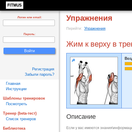
FITMUS
Упражнения
Логин или email:
Упражнения
Перейти:
Пароль:
Жим к верху в тр
Воз
Регистрация
Забыли пароль?
Главная
Инструкции
Шаблоны тренировок
Посмотреть
Тренер (beta-тест)
Описание
Список тренеров
Если у вас имеются знания\информаци
Библиотека