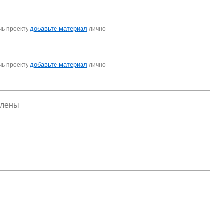
добавьте материал
чь проекту
лично
добавьте материал
чь проекту
лично
елены