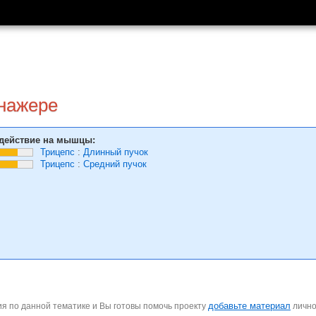
енажере
действие на мышцы:
Трицепс
:
Длинный пучок
Трицепс
:
Средний пучок
добавьте материал
я по данной тематике и Вы готовы помочь проекту
личн