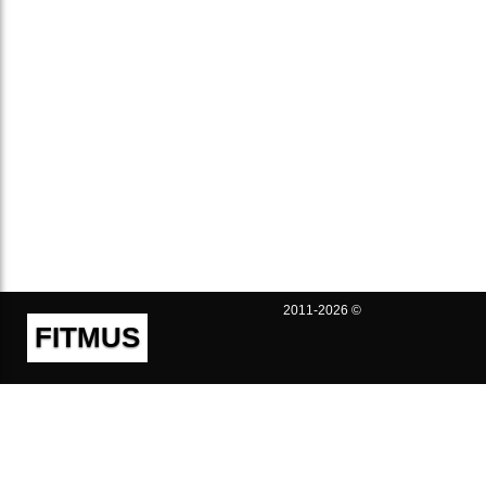
2011-2026 ©
FITMUS
Полезно
Контакты
Пользовательское соглашение
Политика конфиденциальности
Техническая поддержка
Публичная оферта
Предложения и жалобы