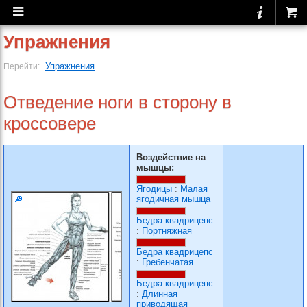
Упражнения
Упражнения
Перейти:
Отведение ноги в сторону в
кроссовере
Воздействие на
мышцы:
Ягодицы
:
Малая
ягодичная мышца
Бедра квадрицепс
:
Портняжная
Бедра квадрицепс
:
Гребенчатая
Бедра квадрицепс
:
Длинная
приводящая