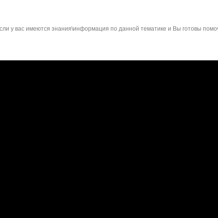
сли у вас имеются знания\информация по данной тематике и Вы готовы помо