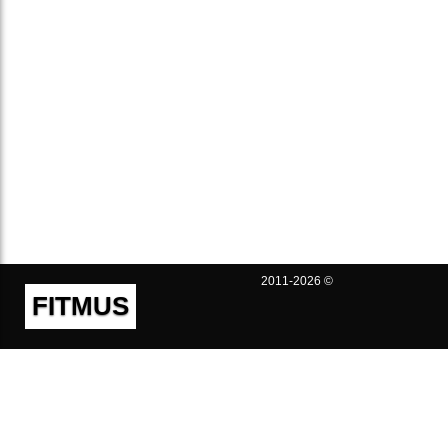
2011-2026 ©
FITMUS
Полезно
Контакты
Пользовательское соглашение
Политика конфиденциальности
Техническая поддержка
Публичная оферта
Предложения и жалобы