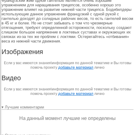
Французский жим одной гантелью является очень хорошим
упражнением для наращивания трицепсов, особенно хорошо это
упражнение влияет на развитие нижней части трицепса. Бодибилдеры
использующие данное упражнение французкий с одной рукой с
гантелью доходят до солидных рабочих весов, то есть гантелей весом
в 45 кг и более. Но не стоит забывать о том что чрезмерные
отягощения, требуют определенной осторожности, поскольку создают
слишком большое напряжение в локтевых суставах и окружающих их
связках из-за тех же проблем с локтями. Остерегайтесь «отбивания»
веса из нижней части движения.
Изображения
Если у вас имеются знания\информация по данной тематике и Вы готовы
добавьте материал
помочь проекту
лично
Видео
Если у вас имеются знания\информация по данной тематике и Вы готовы
добавьте материал
помочь проекту
лично
▾ Лучшие комментарии
На данный момент лучшие не определены