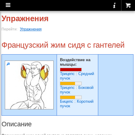
Упражнения
Упражнения
Перейти:
Французский жим сидя с гантелей
Воздействие на
мышцы:
Трицепс
:
Средний
пучок
Трицепс
:
Боковой
пучок
Бицепс
:
Короткий
пучок
Описание