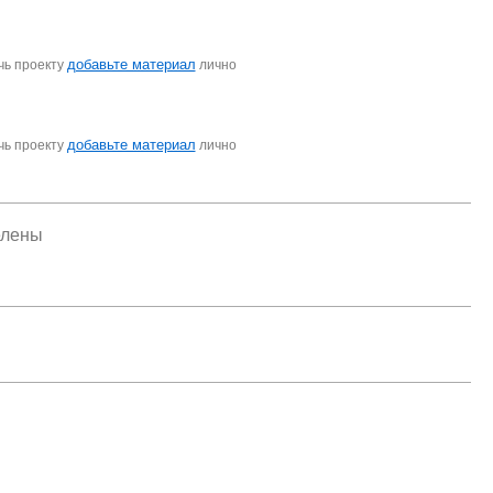
добавьте материал
чь проекту
лично
добавьте материал
чь проекту
лично
елены