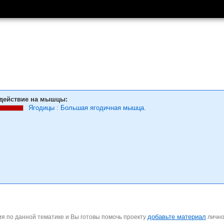
действие на мышцы:
Ягодицы
:
Большая ягодичная мышца.
добавьте материал
я по данной тематике и Вы готовы помочь проекту
личн