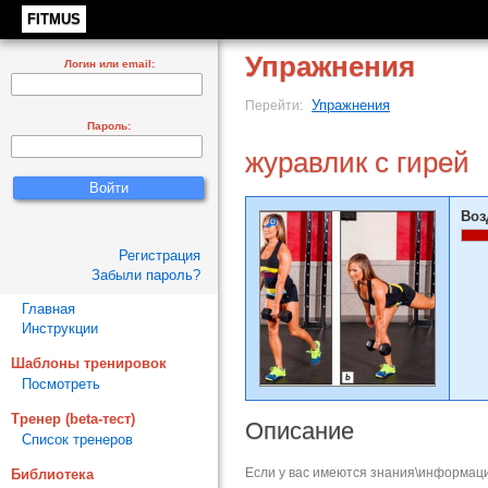
FITMUS
Упражнения
Логин или email:
Упражнения
Перейти:
Пароль:
журавлик с гирей
Воз
Регистрация
Забыли пароль?
Главная
Инструкции
Шаблоны тренировок
Посмотреть
Тренер (beta-тест)
Описание
Список тренеров
Если у вас имеются знания\информаци
Библиотека