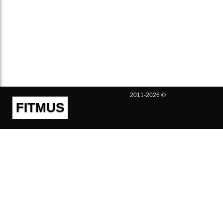
2011-2026 ©
FITMUS
Полезно
Контакты
Пользовательское соглашение
Политика конфиденциальности
Техническая поддержка
Публичная оферта
Предложения и жалобы
support@fitmus.com
Проект