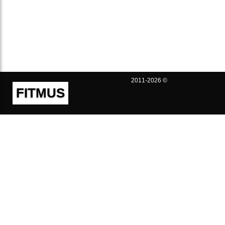
2011-2026 ©
FITMUS
Полезно
Контакты
Пользовательское соглашение
Политика конфиденциальности
Техническая поддержка
Публичная оферта
Предложения и жалобы
support@fitmus.com
Проект
Инструкции