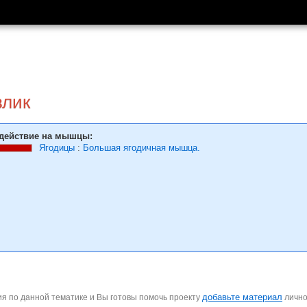
влик
действие на мышцы:
Ягодицы
:
Большая ягодичная мышца.
добавьте материал
я по данной тематике и Вы готовы помочь проекту
личн