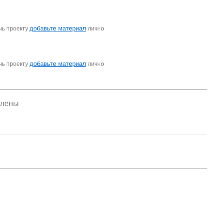
добавьте материал
чь проекту
лично
добавьте материал
чь проекту
лично
елены