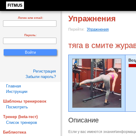
FITMUS
Упражнения
Логин или email:
Упражнения
Перейти:
Пароль:
тяга в смите жура
Воз
Регистрация
Забыли пароль?
Главная
Инструкции
Шаблоны тренировок
Посмотреть
Тренер (beta-тест)
Описание
Список тренеров
Если у вас имеются знания\информаци
Библиотека