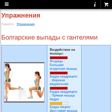
Упражнения
Упражнения
Перейти:
Болгарские выпады с гантелями
Воздействие на
мышцы:
Ягодицы
:
Большая
ягодичная мышца.
Бедра квадрицепс
:
Широкая
медиальная
Бедра квадрицепс
:
Прямая мышца
бедра
Бедра бицепс
:
Двуглавая мышца