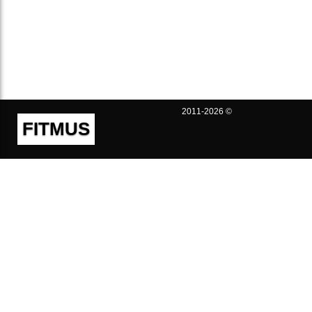
2011-2026 ©
FITMUS
Полезно
Контакты
Пользовательское соглашение
Политика конфиденциальности
Техническая поддержка
Публичная оферта
Предложения и жалобы
support@fitmus.com
Проект
Инструкции