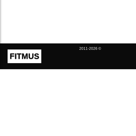
2011-2026 ©
FITMUS
Полезно
Контакты
Пользовательское соглашение
Политика конфиденциальности
Техническая поддержка
Публичная оферта
Предложения и жалобы
support@fitmus.com
Проект
Инструкции