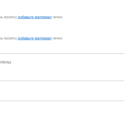
добавьте материал
чь проекту
лично
добавьте материал
чь проекту
лично
елены