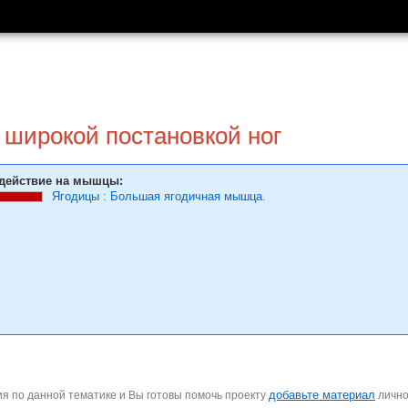
с широкой постановкой ног
действие на мышцы:
Ягодицы
:
Большая ягодичная мышца.
добавьте материал
я по данной тематике и Вы готовы помочь проекту
личн