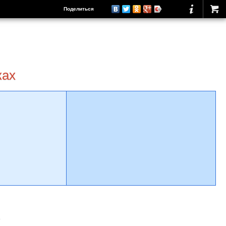
Поделиться
ках
о