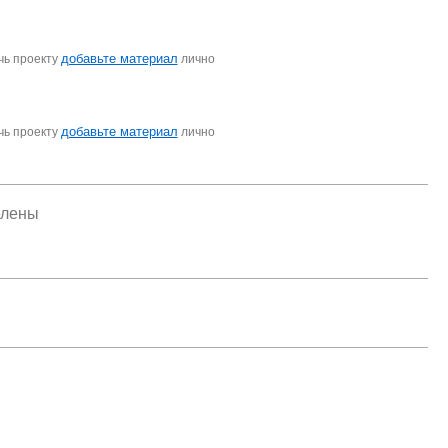
добавьте материал
чь проекту
лично
добавьте материал
чь проекту
лично
елены