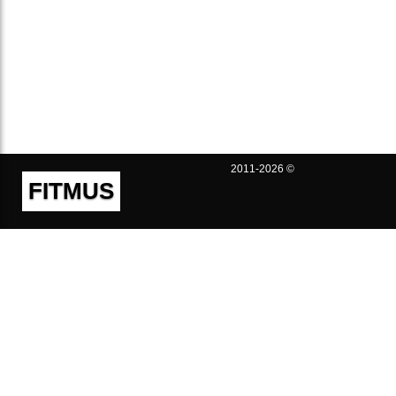
2011-2026 ©
FITMUS
Полезно
Контакты
Пользовательское соглашение
Политика конфиденциальности
Техническая поддержка
Публичная оферта
Предложения и жалобы
support@fitmus.com
Проект