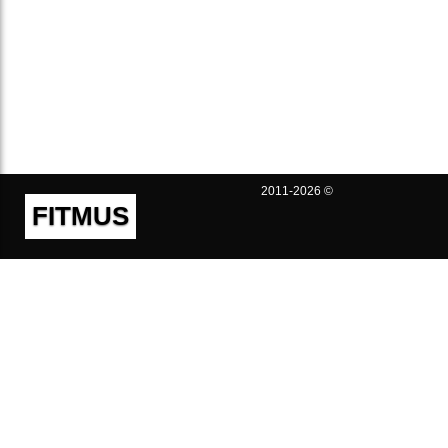
2011-2026 ©
FITMUS
Полезно
Контакты
Пользовательское соглашение
Политика конфиденциальности
Техническая поддержка
Публичная оферта
Предложения и жалобы
support@fitmus.com
Проект