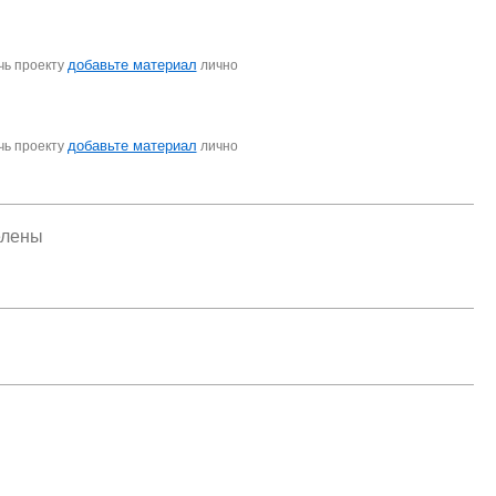
добавьте материал
чь проекту
лично
добавьте материал
чь проекту
лично
елены