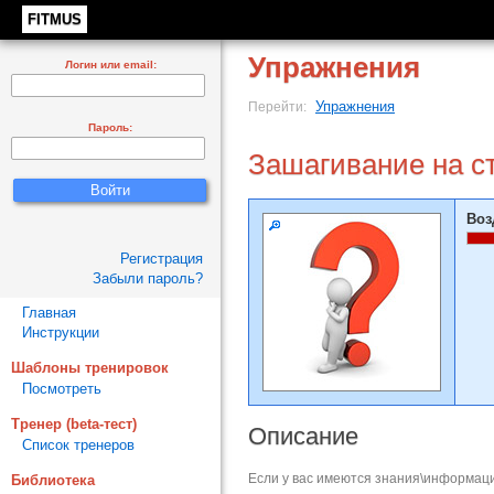
FITMUS
Упражнения
Логин или email:
Упражнения
Перейти:
Пароль:
Зашагивание на с
Воз
Регистрация
Забыли пароль?
Главная
Инструкции
Шаблоны тренировок
Посмотреть
Тренер (beta-тест)
Описание
Список тренеров
Если у вас имеются знания\информаци
Библиотека