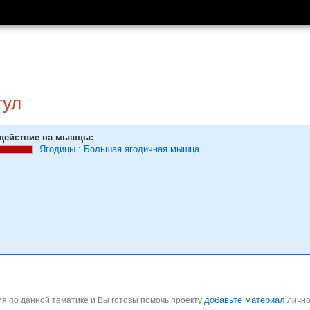
тул
действие на мышцы:
Ягодицы
:
Большая ягодичная мышца.
добавьте материал
я по данной тематике и Вы готовы помочь проекту
личн