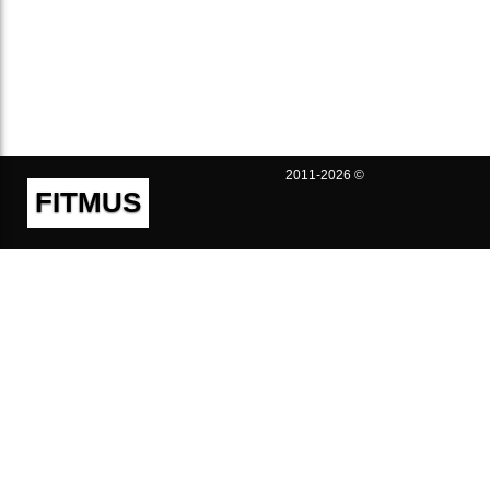
2011-2026 ©
FITMUS
Полезно
Контакты
Пользовательское соглашение
Политика конфиденциальности
Техническая поддержка
Публичная оферта
Предложения и жалобы
support@fitmus.com
Проект
Инструкции