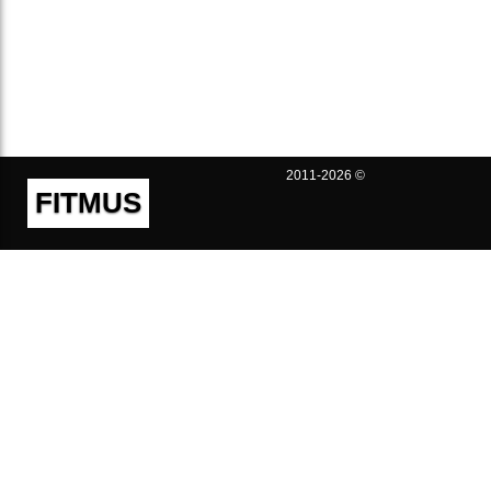
2011-2026 ©
FITMUS
Полезно
Контакты
Пользовательское соглашение
Политика конфиденциальности
Техническая поддержка
Публичная оферта
Предложения и жалобы
support@fitmus.com
Проект
Инструкции