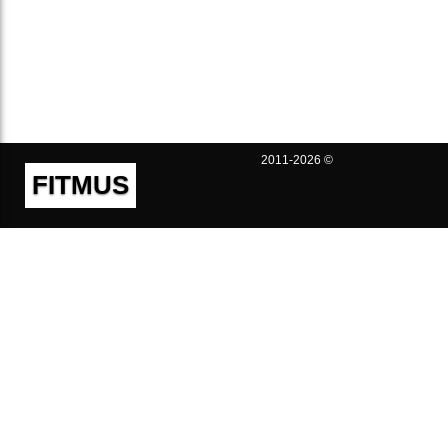
2011-2026 ©
FITMUS
Полезно
Контакты
Пользовательское соглашение
Политика конфиденциальности
Техническая поддержка
Публичная оферта
Предложения и жалобы
support@fitmus.com
Проект
Инструкции