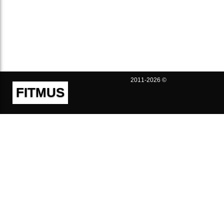
2011-2026 ©
FITMUS
Полезно
Контакты
Пользовательское соглашение
Политика конфиденциальности
Техническая поддержка
Публичная оферта
Предложения и жалобы
support@fitmus.com
Проект
Инструкции