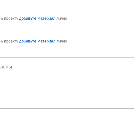
добавьте материал
чь проекту
лично
добавьте материал
чь проекту
лично
елены