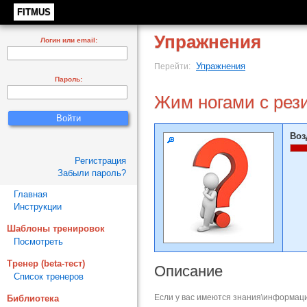
FITMUS
Упражнения
Логин или email:
Упражнения
Перейти:
Пароль:
Жим ногами с рез
Воз
Регистрация
Забыли пароль?
Главная
Инструкции
Шаблоны тренировок
Посмотреть
Тренер (beta-тест)
Описание
Список тренеров
Если у вас имеются знания\информаци
Библиотека