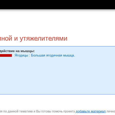
иной и утяжелителями
действие на мышцы:
Ягодицы
:
Большая ягодичная мышца.
добавьте материал
я по данной тематике и Вы готовы помочь проекту
личн