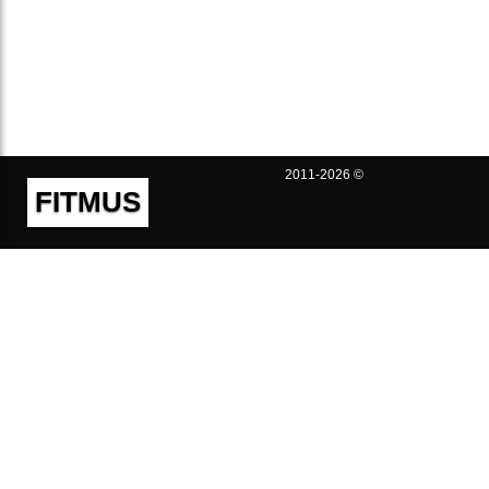
2011-2026 ©
FITMUS
Полезно
Контакты
Пользовательское соглашение
Политика конфиденциальности
Техническая поддержка
Публичная оферта
Предложения и жалобы
support@fitmus.com
Проект
Инструкции