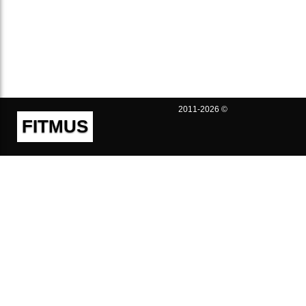
2011-2026 ©
FITMUS
Полезно
Контакты
Пользовательское соглашение
Политика конфиденциальности
Техническая поддержка
Публичная оферта
Предложения и жалобы
support@fitmus.com
Проект
Инструкции