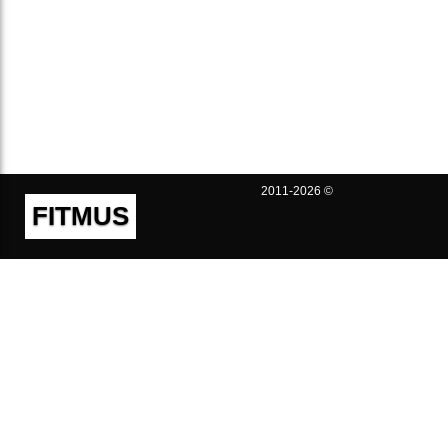
2011-2026 ©
FITMUS
Полезно
Контакты
Пользовательское соглашение
Политика конфиденциальности
Техническая поддержка
Публичная оферта
Предложения и жалобы
support@fitmus.com
Проект