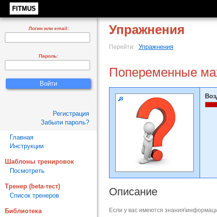
FITMUS
Упражнения
Логин или email:
Упражнения
Перейти:
Пароль:
Попеременные мах
Воз
Регистрация
Забыли пароль?
Главная
Инструкции
Шаблоны тренировок
Посмотреть
Тренер (beta-тест)
Описание
Список тренеров
Если у вас имеются знания\информаци
Библиотека