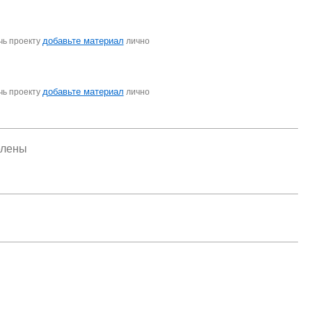
добавьте материал
чь проекту
лично
добавьте материал
чь проекту
лично
елены