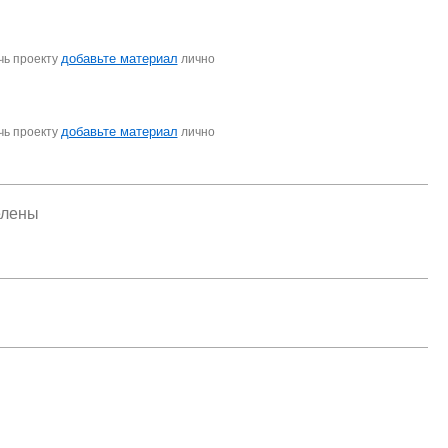
добавьте материал
чь проекту
лично
добавьте материал
чь проекту
лично
елены