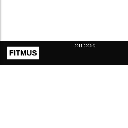
2011-2026 ©
FITMUS
Полезно
Контакты
Пользовательское соглашение
Политика конфиденциальности
Техническая поддержка
Публичная оферта
Предложения и жалобы
support@fitmus.com
Проект
Инструкции