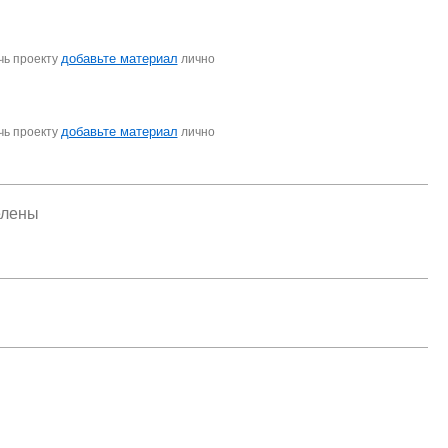
добавьте материал
чь проекту
лично
добавьте материал
чь проекту
лично
елены