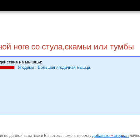
ой ноге со стула,скамьи или тумбы
действие на мышцы:
Ягодицы
:
Большая ягодичная мышца.
добавьте материал
я по данной тематике и Вы готовы помочь проекту
личн