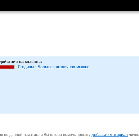
действие на мышцы:
Ягодицы
:
Большая ягодичная мышца.
добавьте материал
я по данной тематике и Вы готовы помочь проекту
личн