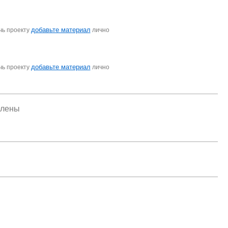
добавьте материал
чь проекту
лично
добавьте материал
чь проекту
лично
елены