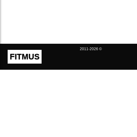
2011-2026 ©
FITMUS
Полезно
Контакты
Пользовательское соглашение
Политика конфиденциальности
Техническая поддержка
Публичная оферта
Предложения и жалобы
support@fitmus.com
Проект
Инструкции