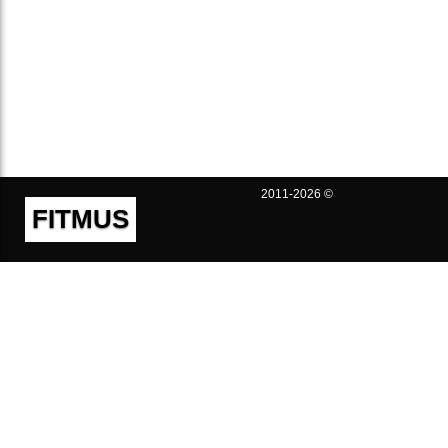
2011-2026 ©
FITMUS
Полезно
Контакты
Пользовательское соглашение
Политика конфиденциальности
Техническая поддержка
Публичная оферта
Предложения и жалобы
support@fitmus.com
Проект