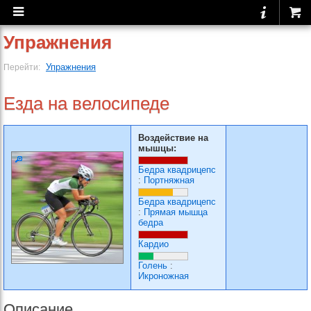
Упражнения
Упражнения
Перейти:
Езда на велосипеде
Воздействие на
мышцы:
Бедра квадрицепс
:
Портняжная
Бедра квадрицепс
:
Прямая мышца
бедра
Кардио
Голень
:
Икроножная
Описание