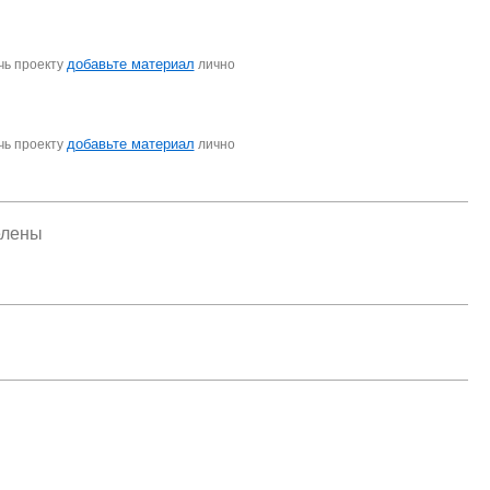
добавьте материал
чь проекту
лично
добавьте материал
чь проекту
лично
елены