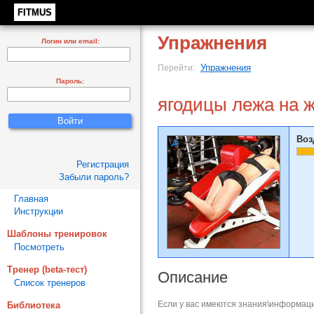
FITMUS
Упражнения
Логин или email:
Упражнения
Перейти:
Пароль:
ягодицы лежа на 
Воз
Регистрация
Забыли пароль?
Главная
Инструкции
Шаблоны тренировок
Посмотреть
Тренер (beta-тест)
Описание
Список тренеров
Если у вас имеются знания\информаци
Библиотека