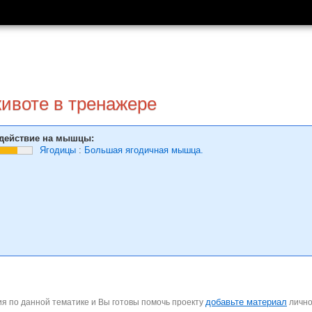
животе в тренажере
действие на мышцы:
Ягодицы
:
Большая ягодичная мышца.
добавьте материал
я по данной тематике и Вы готовы помочь проекту
личн